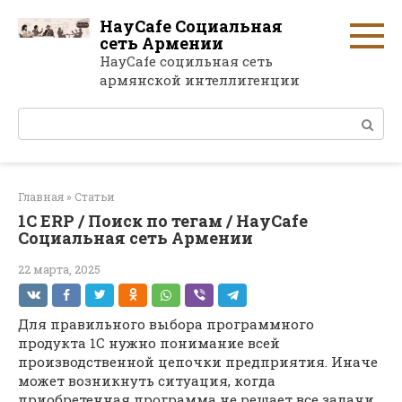
Перейти
HayCafe Социальная
к
сеть Армении
контенту
HayCafe социльная сеть
армянской интеллигенции
Поиск:
Главная
»
Статьи
1С ERP / Поиск по тегам / HayCafe
Социальная сеть Армении
22 марта, 2025
Для правильного выбора программного
продукта 1С нужно понимание всей
производственной цепочки предприятия. Иначе
может возникнуть ситуация, когда
приобретенная программа не решает все задачи