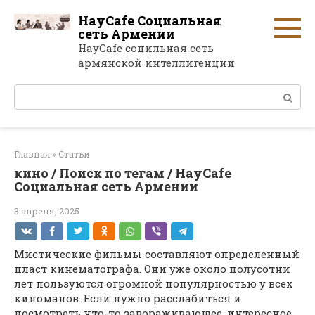
Перейти
HayCafe Социальная
к
сеть Армении
контенту
HayCafe социльная сеть
армянской интеллигенции
Поиск:
Главная
»
Статьи
кино / Поиск по тегам / HayCafe
Социальная сеть Армении
3 апреля, 2025
Мистические фильмы составляют определенный
пласт кинематографа. Они уже около полусотни
лет пользуются огромной популярностью у всех
киноманов. Если нужно расслабиться и
посмотреть что-то завораживающее, интересное,