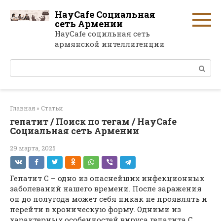
Перейти
HayCafe Социальная
к
сеть Армении
контенту
HayCafe социльная сеть
армянской интеллигенции
Поиск:
Главная
»
Статьи
гепатит / Поиск по тегам / HayCafe
Социальная сеть Армении
29 марта, 2025
Гепатит C – одно из опаснейших инфекционных
заболеваний нашего времени. После заражения
он до полугода может себя никак не проявлять и
перейти в хроническую форму. Одними из
характерных особенностей вируса гепатита C