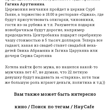
Гагика Арутюняна
.
Церемония венчания пройдет в церкви Сурб
Гаяне, а торжество в 18:00 в ресторане «Оджах», где
будут присутствовать олигархи, чиновники,
гости из-за рубежа и т.п. Разумеется подарки
новобрачным будут дорогие, например
председатель Центробанка подарит серебряную
чашу стоимостью в 5 тысяч долларов. Теперь все
гадают, какая из свадеб станет свадьбой века-
детей Овика Абрамяна и Гагика Царукяна или
дочери Сержа Саргсяна
Хотела найти фото мужа, но нашелся какой-то
мужчина лет 47, не думаю, что 22 летную
девушку будут выдавать за «старика», хотя там
же большую роль играют деньги, политика и т.д.))
Вам также может быть интересно
кино / Поиск по тегам / HayCafe