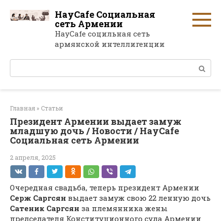
Перейти
HayCafe Социальная
к
сеть Армении
контенту
HayCafe социльная сеть
армянской интеллигенции
Поиск:
Главная
»
Статьи
Президент Армении выдает замуж
младшую дочь / Новости / HayCafe
Социальная сеть Армении
2 апреля, 2025
Очередная свадьба, теперь президент Армении
Серж Саргсян
выдает замуж свою 22 ленную дочь
Сатеник Саргсян
за племянника жены
председателя Конституционного суда Армении